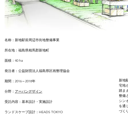
名称：新地駅前周辺市街地整備事業
所在地：福島県相馬郡新地町
面積：40 ha
発注者：公益財団法人福島県区画整理協会
新地
期間：2016～2018年
宅地
踏ま
分野：
アーバンデザイン
整備
シン
​受託内容：基本設計・実施設計
を通
づく
​ランドスケープ設計：
HEADS TOKYO